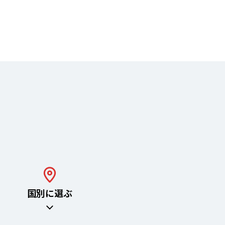
国別に
選ぶ