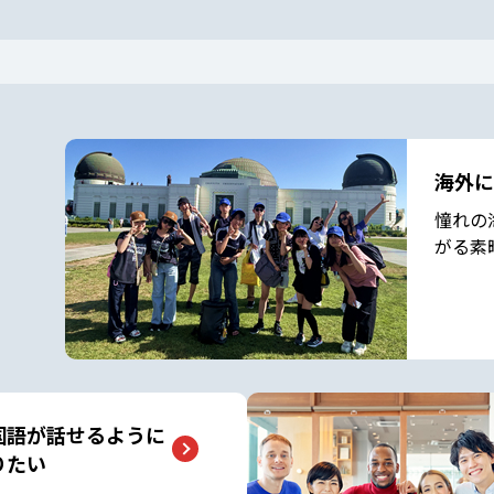
海外に
憧れの
がる素
国語が話せるように
りたい