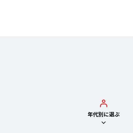
年代別に
選ぶ