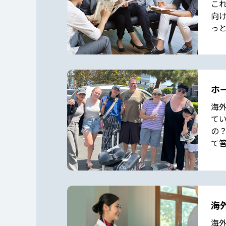
こ
向
っ
ホ
海
て
の
て
海
海