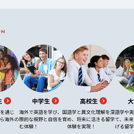
ON
生
中学生
高校生
大
を通じ
海外で英語を学び、国
語学と異文化理解を深
語学や実
ら海外の
際的な視野と自信を育
め、将来に活きる留学
て、未来
む体験！
体験を実現！
げる留学