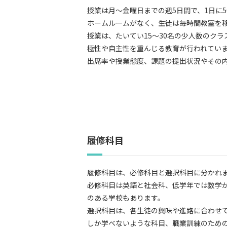
授業は月～金曜日までの週5日間で、1日に5
ホームルームがなく、生徒は毎時間教室を
授業は、たいてい15～30名の少人数のク
極性や自主性を重んじる教育が行われてい
出席率や授業態度、課題の提出状況やその
履修科目
履修科目は、必修科目と選択科目に分かれ
必修科目は英語と社会科、低学年では数学が
のある学校もあります。
選択科目は、各生徒の興味や進路に合わせ
しか学べないような科目、職業訓練のため