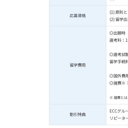
(1) 原
応募資格
(2) 
◎出願時
選考料：1
◎選考試
留学手続料
留学費用
◎国外費
◎諸費※
※ 諸費と
ECCグル
割引特典
リピーター