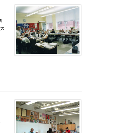
。
積
段の
ス
で