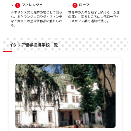
フィレンツェ
ローマ
1
2
ルネサンス文化発祥の地として知ら
世界中の人々を魅了し続ける「永遠
れ、ミケランジェロやダ・ヴィンチ
の都」。至るところに古代ローマや
など数多くの芸術家作品に触れられ
ルネサンス期の遺跡が残る。
る。
イタリア留学提携学校一覧