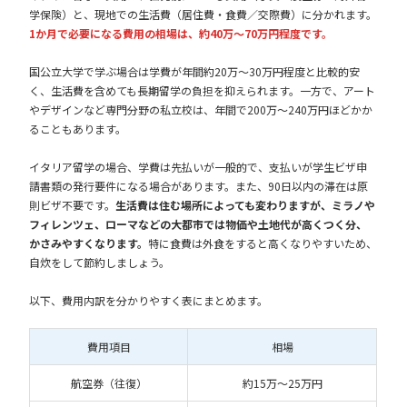
学保険）と、現地での生活費（居住費・食費／交際費）に分かれます。
1か月で必要になる費用の相場は、約40万～70万円程度です。
国公立大学で学ぶ場合は学費が年間約20万～30万円程度と比較的安
く、生活費を含めても長期留学の負担を抑えられます。一方で、アート
やデザインなど専門分野の私立校は、年間で200万～240万円ほどかか
ることもあります。
イタリア留学の場合、学費は先払いが一般的で、支払いが学生ビザ申
請書類の発行要件になる場合があります。また、90日以内の滞在は原
則ビザ不要です。
生活費は住む場所によっても変わりますが、ミラノや
フィレンツェ、ローマなどの大都市では物価や土地代が高くつく分、
かさみやすくなります。
特に食費は外食をすると高くなりやすいため、
自炊をして節約しましょう。
以下、費用内訳を分かりやすく表にまとめます。
費用項目
相場
航空券（往復）
約15万～25万円