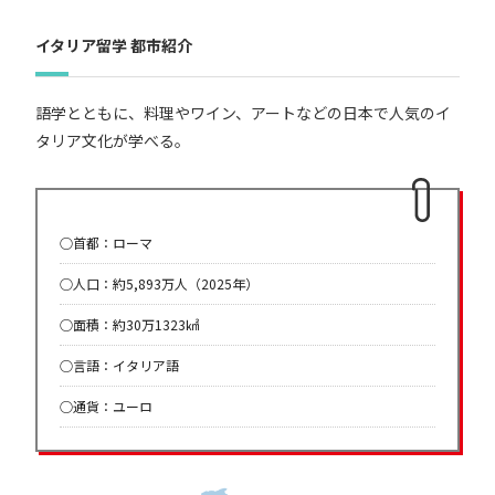
イタリア留学 都市紹介
語学とともに、料理やワイン、アートなどの日本で人気のイ
タリア文化が学べる。
○首都：ローマ
○人口：約5,893万人（2025年）
○面積：約30万1323㎢
○言語：イタリア語
○通貨：ユーロ