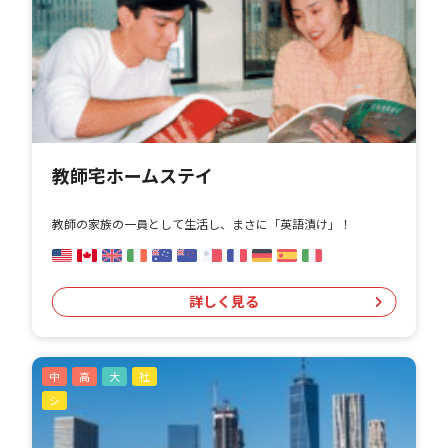
教師宅ホームステイ
教師の家族の一員として生活し、まさに「英語漬け」！
詳しく見る
中
高
大
社
シ