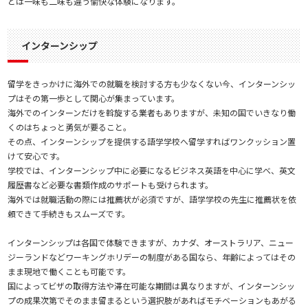
とは一味も二味も違う愉快な体験になります。
インターンシップ
留学をきっかけに海外での就職を検討する方も少なくない今、インターンシッ
プはその第一歩として関心が集まっています。
海外でのインターンだけを斡旋する業者もありますが、未知の国でいきなり働
くのはちょっと勇気が要ること。
その点、インターンシップを提供する語学学校へ留学すればワンクッション置
けて安心です。
学校では、インターンシップ中に必要になるビジネス英語を中心に学べ、英文
履歴書など必要な書類作成のサポートも受けられます。
海外では就職活動の際には推薦状が必須ですが、語学学校の先生に推薦状を依
頼できて手続きもスムーズです。
インターンシップは各国で体験できますが、カナダ、オーストラリア、ニュー
ジーランドなどワーキングホリデーの制度がある国なら、年齢によってはその
まま現地で働くことも可能です。
国によってビザの取得方法や滞在可能な期間は異なりますが、インターンシッ
プの成果次第でそのまま留まるという選択肢があればモチベーションもあがる