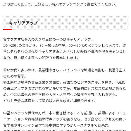
より詳しく知って、自分らしい将来のプランニングに役立ててください。
キャリアアップ
留学を志す社会人の大きな目的の一つはキャリアアップ。
10～20代の若手から、30～40代の中堅、50～60代のベテラン社会人まで、留
学はそれぞれの年代やキャリア状況にふさわしい経験や資格を得るチャンスと
なり、思い描く未来への舵取りを容易にします。
若い世代で多いのは、異業種やさらにハイレベルな職場を目指し、軌道修正す
るための留学。
多国籍な環境や外資系企業を念頭に、英語でのビジネススキルを磨き、TOEIC
の得点アップを希望される方が多いですが、年齢的にもまだまだ余裕があるた
め、中には海外の専門学校や大学・大学院への留学を視野に入れる方も。
どれも充分な準備をして臨めば大きな成果が期待できます。
中堅やベテラン世代の方が日本で働き続けることを前提に、英語によるコミュ
ニケーションや資格試験の得点アップを狙うなら、セブ島などアクセスの良い
留学先やオンライン留学で集中的に学ぶのがリーズナブルで効果的。