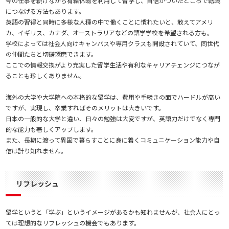
今の仕事を続けながら有給休暇を利用して留学し、自信がついたところで転職
につなげる方法もあります。
英語の習得と同時に多様な人種の中で働くことに慣れたいと、敢えてアメリ
カ、イギリス、カナダ、オーストラリアなどの語学学校を希望される方も。
学校によっては社会人向けキャンパスや専用クラスも開設されていて、同世代
の仲間たちと切磋琢磨できます。
ここでの情報交換がより充実した留学生活や有利なキャリアチェンジにつなが
ることも珍しくありません。
海外の大学や大学院への本格的な留学は、費用や手続きの面でハードルが高い
ですが、実現し、卒業すればそのメリットは大きいです。
日本の一般的な大学と違い、日々の勉強は大変ですが、英語力だけでなく専門
的な能力も著しくアップします。
また、長期に渡って異国で暮らすことに身に着くコミュニケーション能力や自
信は計り知れません。
リフレッシュ
留学というと「学ぶ」というイメージがあるかも知れませんが、社会人にとっ
ては理想的なリフレッシュの機会でもあります。