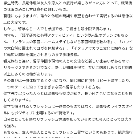
学生時代、長期休暇は友人や恋人との旅行が楽しみだった方にとって、就職後
の休暇の過ごし方は意外に難しいもの。
職種にもよりますが、誰かと休暇の時期や希望を合わせて実現するのは想像以
上に大変です。
しかし、留学なら一人でも参加でき、手続きも最小限で済みます。
内容も、「語学研修と各種アクティビティ」という従来型のプランはもちろ
ん、「フランスの家庭にホームステイしながら家庭料理を教わる」、「ハワイ
の大自然に囲まれてヨガを体験する」、「イタリアでカフェ文化に触れる」な
ど幅広い興味を満足させるものまで多種多様。
観光旅行と違い、留学仲間や現地の人との交流など新しい出会いがあるので、
リラックスできるだけでなく、新しい知識を得て、互いに刺激しあうなど想像
以上に多くの収穫があります。
その喜びは一度体験するとクセになり、同じ国に何度もリピート留学したり、
一つのテーマに沿ってさまざまな国へ留学したりする方も。
留学先で出会った人々とは帰国後も交流が続き、長い付き合いになることも珍
しくありません。
留学で得られるリフレッシュは一過性のものではなく、帰国後のライフスタイ
ルにもポジティブに影響するのが特徴です。
自分にとって有効なリフレッシュ方法を知っているのは社会人にとっては大き
な強み。
もちろん、友人や恋人とともにリフレッシュ留学というのもありで、観光旅行