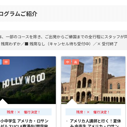
プログラムご紹介
は、一部のコースを除き、ご出発からご帰国までの全行程にスタッフが
△ 残席わずか／■ 残席なし（キャンセル待ち受付中）／× 受付終了
中
中
高
残席：× 催行決定！
残席：× 催行決定！
小中学生 アメリカ・ロサン
アメリカ人講師と行く！夏休
ゼルスUCLA寮滞在(関空発
み 中高生 アメリカ・ロサン