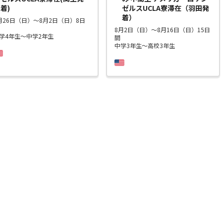
着)
ゼルスUCLA寮滞在（羽田発
着）
月26日（日）～8月2日（日）8日
8月2日（日）～8月16日（日）15日
学4年生～中学2年生
間
中学3年生～高校3年生