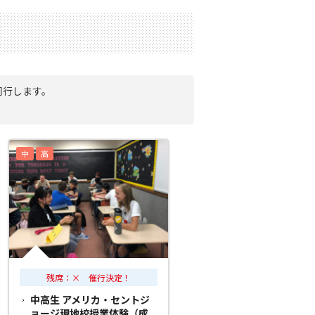
同行します。
中
高
残席：× 催行決定！
中高生 アメリカ・セントジ
ョージ現地校授業体験（成