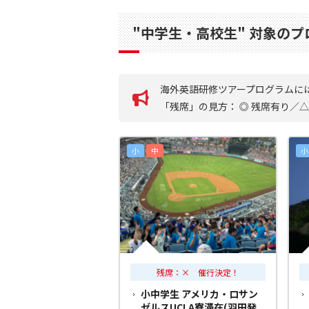
"中学生・高校生" 対象の
海外英語研修ツアープログラムに
「残席」の見方： ◎ 残席有り／
小
中
小
残席：× 催行決定！
小中学生 アメリカ・ロサン
ゼルスUCLA寮滞在(羽田発