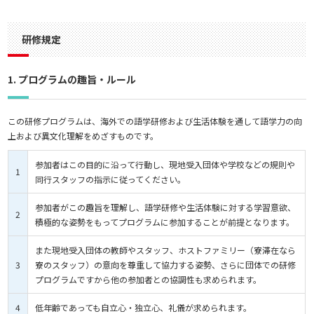
研修規定
1. プログラムの趣旨・ルール
この研修プログラムは、海外での語学研修および生活体験を通して語学力の向
上および異文化理解をめざすものです。
参加者はこの目的に沿って行動し、現地受入団体や学校などの規則や
1
同行スタッフの指示に従ってください。
参加者がこの趣旨を理解し、語学研修や生活体験に対する学習意欲、
2
積極的な姿勢をもってプログラムに参加することが前提となります。
また現地受入団体の教師やスタッフ、ホストファミリー（寮滞在なら
3
寮のスタッフ）の意向を尊重して協力する姿勢、さらに団体での研修
プログラムですから他の参加者との協調性も求められます。
4
低年齢であっても自立心・独立心、礼儀が求められます。