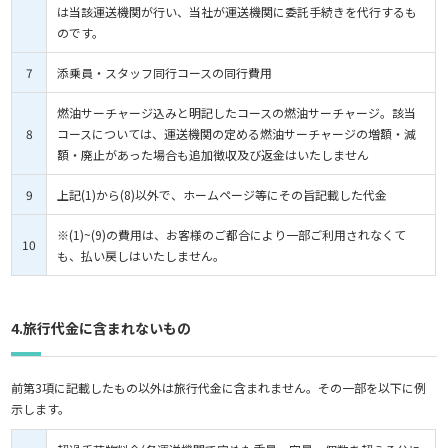
は当該運送機関が行い、当社が運送機関に委託手続きを代行するも
のです。
7
添乗員・スタッフ同行コースの同行費用
燃油サーチャージ込みと明記したコースの燃油サーチャージ。該当
8
コースについては、運送機関の定める燃油サーチャージの増額・減
額・廃止があった場合も追加徴収及び返金はいたしません
9
上記(1)から(8)以外で、ホームページ等にその旨記載した代金
※(1)~(9)の費用は、お客様のご都合により一部ご利用されなくて
10
も、払い戻しはいたしません。
4.旅行代金に含まれないもの
前第3項に記載したもの以外は旅行代金に含まれません。その一部を以下に例
示します。