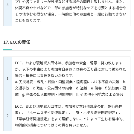
プ）や各ファミリーが外出などする場合の同行も致しません。また、
4
体調不良やケガなどで一部の参加者が特別なケアを必要とする場合や
その他やむを得ない場合、一時的に他の参加者と一緒に行動できない
こともあります。
17. ECCの責任
ECC、および現地受入団体は、参加者の安全に留意・努力致します
が、以下の事由により参加者自身および身の回り品に対して被られた
損害・損失には責任を負いかねます。
1
a. 天災地変・戦乱・暴動・同盟罷業・陸海空における不慮の災難 b.
交通事故 c. 政府・公共団体の指令 d. 盗難 e. 傷害 f. 流行病・隔
離 g. 各国の出入国規則・税関規則 h. その他不可抗力による場合
ECC、および現地受入団体は、参加者が本研修規定の他「旅行条件
書」、「ホームステイ関連規定」、「寮・ホテル滞在関連規定」、
2
「語学研修関連規定」をよく理解しないことによって生じる精神的、
物質的な損害についてはその責を負いません。