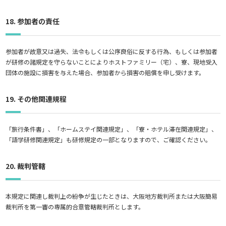
18. 参加者の責任
参加者が故意又は過失、法令もしくは公序良俗に反する行為、もしくは参加者
が研修の諸規定を守らないことによりホストファミリー（宅）、寮、現地受入
団体の施設に損害を与えた場合、参加者から損害の賠償を申し受けます。
19. その他関連規程
「旅行条件書」、「ホームステイ関連規定」、「寮・ホテル滞在関連規定」、
「語学研修関連規定」も研修規定の一部となりますので、ご確認ください。
20. 裁判管轄
本規定に関連し裁判上の紛争が生じたときは、大阪地方裁判所または大阪簡易
裁判所を第一審の専属的合意管轄裁判所とします。