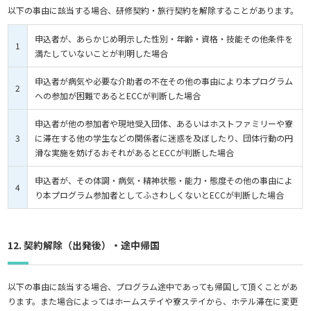
以下の事由に該当する場合、研修契約・旅行契約を解除することがあります。
申込者が、あらかじめ明示した性別・年齢・資格・技能その他条件を
1
満たしていないことが判明した場合
申込者が病気や必要な介助者の不在その他の事由により本プログラム
2
への参加が困難であるとECCが判断した場合
申込者が他の参加者や現地受入団体、あるいはホストファミリーや寮
3
に滞在する他の学生などの関係者に迷惑を及ぼしたり、団体行動の円
滑な実施を妨げるおそれがあるとECCが判断した場合
申込者が、その体調・病気・精神状態・能力・態度その他の事由によ
4
り本プログラム参加者としてふさわしくないとECCが判断した場合
12. 契約解除（出発後）・途中帰国
以下の事由に該当する場合、プログラム途中であっても帰国して頂くことがあ
ります。また場合によってはホームステイや寮ステイから、ホテル滞在に変更