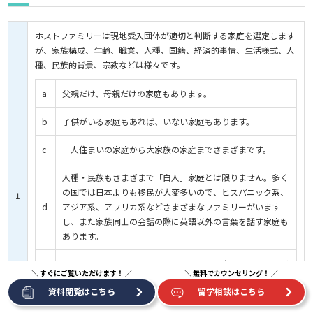
ホストファミリーは現地受入団体が適切と判断する家庭を選定します
が、家族構成、年齢、職業、人種、国籍、経済的事情、生活様式、人
種、民族的背景、宗教などは様々です。
a
父親だけ、母親だけの家庭もあります。
b
子供がいる家庭もあれば、いない家庭もあります。
c
一人住まいの家庭から大家族の家庭までさまざまです。
人種・民族もさまざまで「白人」家庭とは限りません。多く
の国では日本よりも移民が大変多いので、ヒスパニック系、
1
d
アジア系、アフリカ系などさまざまなファミリーがいます
し、また家族同士の会話の際に英語以外の言葉を話す家庭も
あります。
ホストファーザーまたはホストマザーが日本人である場合が
e
あります。
資料閲覧はこちら
留学相談はこちら
参加者と同年代で異性の子供がいるホストファミリーもあり