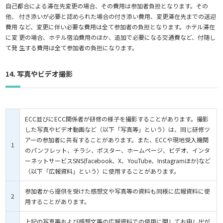
自己都合による滞在先変更の場合、その費用は参加者負担となります。その
他、 付き添いが必要と認められた場合の付き添い費用、変更滞在先までの送迎
費用 など、変更に伴い必要な費用は全て参加者の負担となります。ホテル滞在
に変 更の場合、ホテル宿泊費用のほか、追加で必要になる交通費など、付随し
て発 生する費用は全て参加者の負担になります。
14. 写真やビデオ撮影
ECC並びにECC関係者が研修の様子を撮影することがあります。撮影
した写真やビデオ動画など（以下「写真等」という）は、同じ研修ツ
アーの参加者に共有することがあります。また、ECCや現地受入機関
1
のパンフレット、チラシ、ポスター、ホームページ、ビデオ、インタ
ーネットサービスSNS(facebook、X、YouTube、Instagramほか)など
（以下「広報資料」という）に使用することがあります。
参加者から提供を受けた感想文や写真等の資料も同様に広報資料に使
2
用することがあります。
上記の写真等および感想文等の広報資料での使用に関してお申し出が