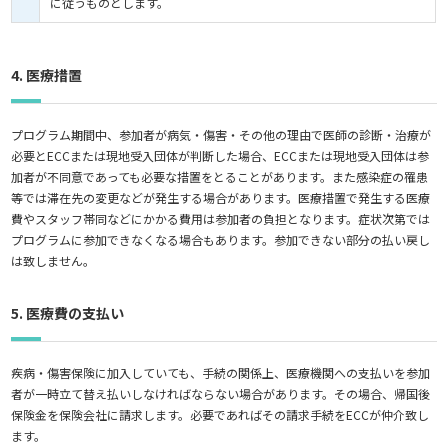
に従うものとします。
4. 医療措置
プログラム期間中、参加者が病気・傷害・その他の理由で医師の診断・治療が
必要とECCまたは現地受入団体が判断した場合、ECCまたは現地受入団体は参
加者が不同意であっても必要な措置をとることがあります。また感染症の罹患
等では滞在先の変更などが発生する場合があります。医療措置で発生する医療
費やスタッフ帯同などにかかる費用は参加者の負担となります。症状次第では
プログラムに参加できなくなる場合もあります。参加できない部分の払い戻し
は致しません。
5. 医療費の支払い
疾病・傷害保険に加入していても、手続の関係上、医療機関への支払いを参加
者が一時立て替え払いしなければならない場合があります。その場合、帰国後
保険金を保険会社に請求します。必要であればその請求手続をECCが仲介致し
ます。