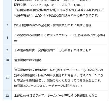
関西空港 12才以上：3,630円 11才以下：1,980円
※成田空港/羽田空港/関西空港/中部国際空港を発着する国内線をご
利用の場合は、上記とは別途空港施設使用料が必要となります。
7
旅行日程中の海外の空港税・出国税及びこれに類する諸税
ご希望者のみ参加されるオプショナルツアー(別途料金の小旅行)の料
8
金
9
その他募集広告、契約書面内で「○○料金」と称するもの
10
宿泊機関が課す諸税
運送機関が課す付加運賃・料金(例:燃油サーチャージ)。航空会社の
定める付加運賃・料金の額が変更された場合は、増額になったとき
11
は不足分を追加徴収し、減額になったときはその分を返金します。
(前項(8)のコースの燃油サーチャージは除きます。)
12
上記(1)から(11)以外で、ホームページ等にその旨記載した代金