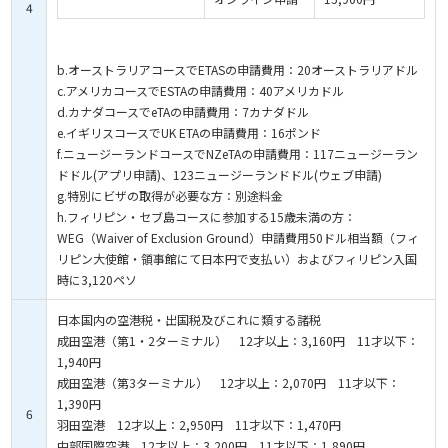
4
b.オーストラリアコースでETASの申請費用：20オーストラリアドル
c.アメリカコースでESTAの申請費用：40アメリカドル
d.カナダコースでeTAの申請費用：7カナダドル
e.イギリスコースでUK ETAの申請費用：16ポンド
f.ニュージーランドコースでNZeTAの申請費用：117ニュージーラン
ドドル(アプリ申請)、123ニュージーランドドル(ウェブ申請)
g.特別にビザの取得が必要な方：別途料金
h.フィリピン・セブ島コースに参加する15歳未満の方：
WEG（Waiver of Exclusion Ground）申請費用50ドル相当額（フィ
リピン大使館・領事館にて日本円で支払い）およびフィリピン入国
時に3,120ペソ
日本国内の空港税・出国税及びこれに類する諸税
成田空港（第1・2ターミナル） 12才以上：3,160円 11才以下：
1,940円
成田空港（第3ターミナル） 12才以上：2,070円 11才以下：
1,390円
6
羽田空港 12才以上：2,950円 11才以下：1,470円
中部国際空港 12才以上：3,200円 11才以下：1,890円