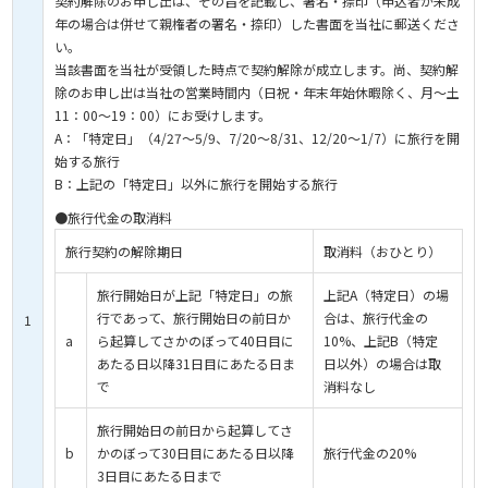
契約解除のお申し出は、その旨を記載し、署名・捺印（申込者が未成
年の場合は併せて親権者の署名・捺印）した書面を当社に郵送くださ
い。
当該書面を当社が受領した時点で契約解除が成立します。尚、契約解
除のお申し出は当社の営業時間内（日祝・年末年始休暇除く、月～土
11：00～19：00）にお受けします。
A：「特定日」（4/27～5/9、7/20～8/31、12/20～1/7）に旅行を開
始する旅行
B：上記の「特定日」以外に旅行を開始する旅行
●旅行代金の取消料
旅行契約の解除期日
取消料（おひとり）
旅行開始日が上記「特定日」の旅
上記A（特定日）の場
行であって、旅行開始日の前日か
合は、旅行代金の
1
a
ら起算してさかのぼって40日目に
10%、上記B（特定
あたる日以降31日目にあたる日ま
日以外）の場合は取
で
消料なし
旅行開始日の前日から起算してさ
b
かのぼって30日目にあたる日以降
旅行代金の20%
3日目にあたる日まで