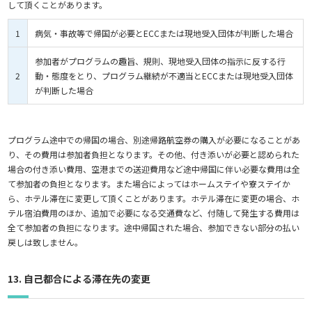
して頂くことがあります。
1
病気・事故等で帰国が必要とECCまたは現地受入団体が判断した場合
参加者がプログラムの趣旨、規則、現地受入団体の指示に反する行
2
動・態度をとり、プログラム継続が不適当とECCまたは現地受入団体
が判断した場合
プログラム途中での帰国の場合、別途帰路航空券の購入が必要になることがあ
り、その費用は参加者負担となります。その他、付き添いが必要と認められた
場合の付き添い費用、空港までの送迎費用など途中帰国に伴い必要な費用は全
て参加者の負担となります。また場合によってはホームステイや寮ステイか
ら、ホテル滞在に変更して頂くことがあります。ホテル滞在に変更の場合、ホ
テル宿泊費用のほか、追加で必要になる交通費など、付随して発生する費用は
全て参加者の負担になります。途中帰国された場合、参加できない部分の払い
戻しは致しません。
13. 自己都合による滞在先の変更