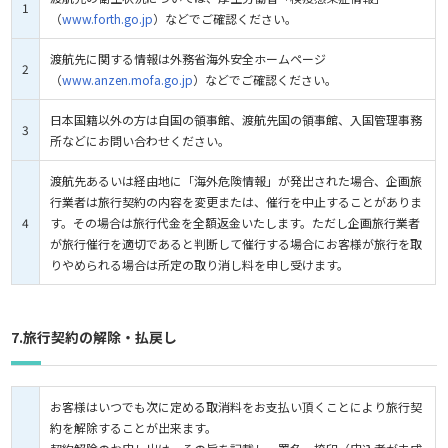
1
（
www.forth.go.jp
）などでご確認ください。
渡航先に関する情報は外務省海外安全ホームページ
2
（
www.anzen.mofa.go.jp
）などでご確認ください。
日本国籍以外の方は自国の領事館、渡航先国の領事館、入国管理事務
3
所などにお問い合わせください。
渡航先あるいは経由地に「海外危険情報」が発出された場合、企画旅
行業者は旅行契約の内容を変更または、催行を中止することがありま
4
す。その場合は旅行代金を全額返金いたします。ただし企画旅行業者
が旅行催行を適切であると判断して催行する場合にお客様が旅行を取
りやめられる場合は所定の取り消し料を申し受けます。
7.旅行契約の解除・払戻し
お客様はいつでも次に定める取消料をお支払い頂くことにより旅行契
約を解除することが出来ます。