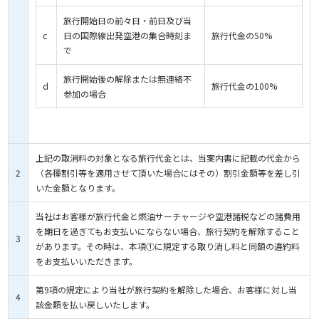
旅行開始日の前々日・前日及び当
c
日の国際線出発空港の集合時刻ま
旅行代金の50%
で
旅行開始後の解除または無連絡不
d
旅行代金の100%
参加の場合
上記の取消料の対象となる旅行代金とは、当案内書に記載の代金から
2
（各種割引等を適用させて頂いた場合にはその）割引金額等を差し引
いた金額となります。
当社はお客様が旅行代金と燃油サーチャージや空港諸税などの諸費用
を期日を過ぎてもお支払いにならない場合、旅行契約を解除すること
3
があります。その時は、本項①に規定する取り消し料と同額の違約料
をお支払いいただきます。
第9項の規定により当社が旅行契約を解除した場合、お客様に対し当
4
該金額を払い戻しいたします。