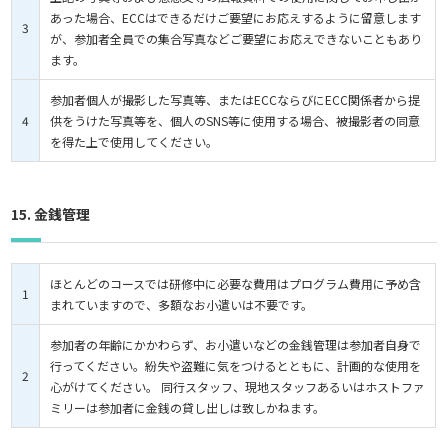
あった場合、ECCはできるだけご要望にお応えするように留意します
3
が、参加者全員での集合写真などご要望にお応えできないこともあり
ます。
参加者個人が撮影した写真等、またはECCならびにECC関係者から提
4
供をうけた写真等を、個人のSNS等に使用する場合、被撮影者の同意
を得た上で使用してください。
15. 金銭管理
ほとんどのコースでは研修中に必要な費用はプログラム費用に予め含
1
まれていますので、多額なお小遣いは不要です。
参加者の年齢にかかわらず、お小遣いなどの金銭管理は参加者自身で
行ってください。紛失や盗難に気をつけるとともに、計画的な使用を
2
心がけてください。 同行スタッフ、現地スタッフあるいはホストファ
ミリーは参加者に金銭の貸し出しは致しかねます。