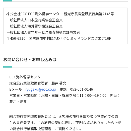
株式会社ECC ECC海外留学センター 観光庁長官登録旅行業第2145号
一般社団法人日本旅行業協会正会員
一般社団法人海外留学協議会正会員
一般社団法人留学サービス審査機構認証事業者
〒450-6210 名古屋市中村区名駅4-7-1 ミッドランドスクエア10F
お問い合わせ・お申し込みは
ECC海外留学センター
総合旅行業務取扱管理者 藤井 啓文
Eメール
ryugaku@ecc.co.jp
電話 052-561-0146
営業日・営業時間：水曜・日曜・祝日を除く11：00～19：00 担当：
藤井・河井
総合旅行業務取扱管理者とは、お客様の旅行を取り扱う営業所での取
引の責任者です。この旅行の契約に関しご不明な点がありましたら上記
の総合旅行業務取扱管理者にご質問ください。