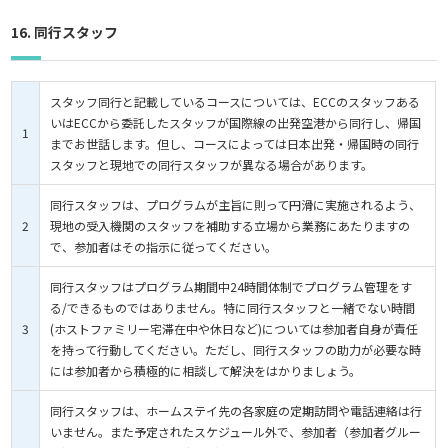
16. 同行スタッフ
スタッフ同行と記載しているコースについては、ECCのスタッフある
いはECCから委託したスタッフが国際線の出発空港から同行し、帰国
1
までお世話します。但し、コースによっては日本出発・帰国時の同行
スタッフと現地での同行スタッフが異なる場合があります。
同行スタッフは、プログラムが主旨に則って円滑に実施されるよう、
2
現地の受入機関のスタッフを補助する立場から業務にあたりますの
で、参加者はその指示に従ってください。
同行スタッフはプログラム期間中24時間体制でプログラム管理をす
る/できるものではありません。特に同行スタッフと一緒でない時間
3
(ホストファミリー宅滞在中や休日など)については参加者自身が責任
を持って行動してください。ただし、同行スタッフの助力が必要な時
には参加者から積極的に相談して解決をはかりましょう。
同行スタッフは、ホームステイ先の各家庭の定期訪問や電話連絡は行
いません。また予定されたスケジュール外で、参加者（参加者グルー