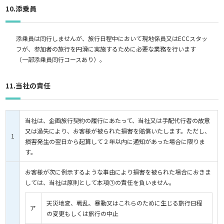
10.添乗員
添乗員は同行しませんが、旅行日程中において現地係員又はECCスタッ
フが、参加者の旅行を円滑に実施するために必要な業務を行います
（一部添乗員同行コースあり）。
11.当社の責任
当社は、企画旅行契約の履行にあたって、当社又は手配代行者の故意
又は過失により、お客様が被られた損害を賠償いたします。ただし、
1
損害発生の翌日から起算して２年以内に通知があった場合に限りま
す。
お客様が次に例示するような事由により損害を被られた場合におきま
しては、当社は原則として本項①の責任を負いません。
天災地変、戦乱、暴動又はこれらのために生じる旅行日程
ア
の変更もしくは旅行の中止