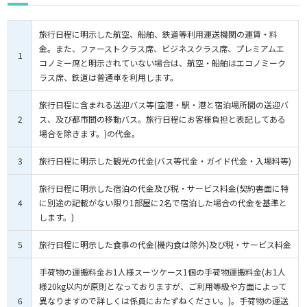
旅行日程に明示した航空、船舶、鉄道等利用運送機関の運賃・料
金。また、ファーストクラス席、ビジネスクラス席、プレミアムエ
1
コノミー席と明示されていない場合は、航空・船舶はエコノミーク
ラス席、鉄道は普通車を利用します。
旅行日程に含まれる送迎バス等(空港・駅・港と宿泊場所間の送迎バ
2
ス、及び都市間の移動バス。旅行日程にお客様負担と表記してある
場合を除きます。)の代金。
3
旅行日程に明示した観光の代金(バス等代金・ガイド代金・入場料等)
旅行日程に明示した宿泊の代金及び税・サービス料金(契約書面に特
4
に別途の記載がない限り1部屋に2名で宿泊した場合の代金を基準と
します。)
5
旅行日程に明示した食事の代金(機内食は除外)及び税・サービス料金
手荷物の運搬料金お1人様スーツケース1個の手荷物運搬料金(お1人
様20kg以内が原則となっておりますが、ご利用等級や方面によって
6
異なりますので詳しくは係員におたずねください。)。手荷物の運送