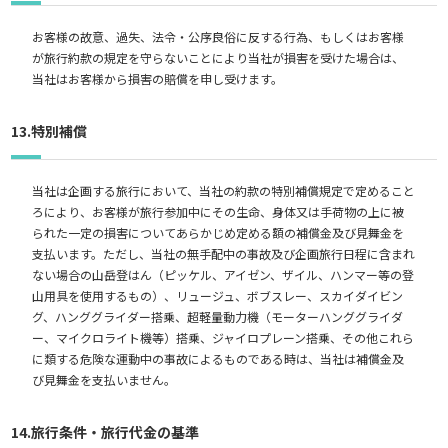
お客様の故意、過失、法令・公序良俗に反する行為、もしくはお客様
が旅行約款の規定を守らないことにより当社が損害を受けた場合は、
当社はお客様から損害の賠償を申し受けます。
13.特別補償
当社は企画する旅行において、当社の約款の特別補償規定で定めること
ろにより、お客様が旅行参加中にその生命、身体又は手荷物の上に被
られた一定の損害についてあらかじめ定める額の補償金及び見舞金を
支払います。ただし、当社の無手配中の事故及び企画旅行日程に含まれ
ない場合の山岳登はん（ピッケル、アイゼン、ザイル、ハンマー等の登
山用具を使用するもの）、リュージュ、ボブスレー、スカイダイビン
グ、ハンググライダー搭乗、超軽量動力機（モーターハンググライダ
ー、マイクロライト機等）搭乗、ジャイロプレーン搭乗、その他これら
に類する危険な運動中の事故によるものである時は、当社は補償金及
び見舞金を支払いません。
14.旅行条件・旅行代金の基準