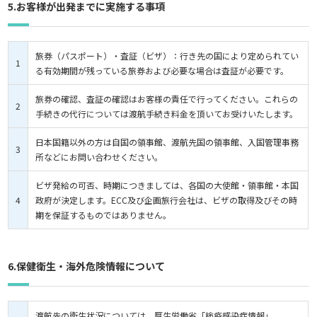
5.お客様が出発までに実施する事項
旅券（パスポート）・査証（ビザ）：行き先の国により定められてい
1
る有効期間が残っている旅券および必要な場合は査証が必要です。
旅券の確認、査証の確認はお客様の責任で行ってください。これらの
2
手続きの代行については渡航手続き料金を頂いてお受けいたします。
日本国籍以外の方は自国の領事館、渡航先国の領事館、入国管理事務
3
所などにお問い合わせください。
ビザ発給の可否、時期につきましては、各国の大使館・領事館・本国
4
政府が決定します。ECC及び企画旅行会社は、ビザの取得及びその時
期を保証するものではありません。
6.保健衛生・海外危険情報について
渡航先の衛生状況については、厚生労働省「検疫感染症情報」