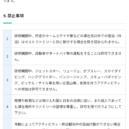
ります。
9. 禁止事項
研修期間中、所定のホームステイや寮などの滞在先以外での宿泊（外
1
泊）はホストファミリーと共に旅行する場合を除き認められません。
研修期間中、自動車やオートバイ等の運転をすることは許可できませ
2
ん。
研修期間中、ジェットスキー、リュージュ、ボブスレー、スカイダイ
ビング、ハンググライダー、バンジージャンプ、スキューバダイビン
3
グ、ピッケル・ザイル等を用いる登山等、危険を伴うアクティビティ
への参加は許可できません。
喫煙や飲酒などは受け入れ国と日本の法律に従い、また成人であって
4
も滞在場所やファミリーの習慣を尊重し、許可を得て行うようにして
下さい。
年齢によってアクティビティ・終日観光中の自由行動ができない場合