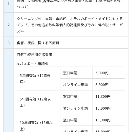
超過手荷物料金(各運送機関で定めた重量・容量・個数を超える分に
1
ついて)
クリーニング代、電報・電話代、ホテルのボーイ・メイドに対する
2
チップ、その他追加飲料等個人的諸経費及びそれに伴う税・サービ
ス料
3
傷害、疾病に関する医療費
渡航手続き関係諸費用
a.パスポート申請料
窓口申請
6,300円
5年間有効（12歳未
満）
オンライン申請
5,900円
窓口申請
11,300円
5年間有効（12歳以
上）
オンライン申請
10,900円
窓口申請
16,300円
10年間有効（18歳以
上）
オンライン申請
15,900円