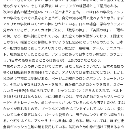
徒も少なくない。そして放課後にはマーチングの練習場として活用される。
次は校舎内の構造の違いについて述べようと思う。これは日本の学校もアメリ
カの学校もそれぞれ異なると思うが、自分の知る範囲で比べようと思う。まず
アメリカの学校はいくつかの棟に分かれている。日本の場合、学年やクラスで
分かれているが、アメリカは棟ごとに、「数学の棟」、「英語の棟」、「理科
の棟」など、教科別に分かれている。また全ての棟が繋がっており、１階まで
しかない。授業ごとに移動しやすいような仕組みになっているのだろう。日本
の一般的な高校にあってアメリカにない施設は、駐輪場、プール、テニスコー
ト、職員室といったところだ。アメリカにあって日本にない施設は、カフェテ
リア(日本の高校もあるところはあるが)、上記の2つなどだろう。
学校のシステムの違いについてはまず、身だしなみについてだ。日本の高校の
多くは制服着用を義務付けているが、アメリカでは日本ほどではない。しかし
私の通う学校には制服がある。ベージュか紺色のロングパンツ、ショートパン
ツ、それか女子ならばスカートを履き、白か紺色のポロシャツを着る。スクー
ルカラー(青色)も認められている。シャツはズボンにきちんと入れて、ベルト
を付けなければならない。上に羽織るものは、学校の名前が入ったブルーのフ
ード付きトレーナーか、前にチャックがついているものなら何でもOKだ。靴は
かかとが隠れるもので、ブーツなどの場合ズボンをインしてはいけない。髪に
ついては全く指定はなく、パーマも髪染めも、男子のロングも何でも認められ
る。化粧やネイル、アクセサリーも自由に楽しめる。鞄については、ほぼ生徒
全員がメッシュ生地の鞄を使用している。防犯のため中身が透けて見えるよう