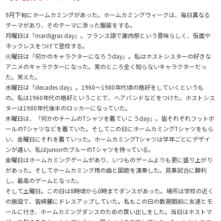
9月下旬にホームカミングがあった。ホームカミングウィークは、毎日異なる
テーマがあり、そのテーマに添った服装をする。
月曜日は「mardigras day」。フランス語で謝肉祭という意味らしく、仮面や
ネックレスをつけて登校する。
火曜日は「何かのキャラクターになろうday」。私はホストシスターの好きな
アニメのキャラクターになった。実のところ全く知らないキャラクターだっ
た。笑えた。
水曜日は「decades day」。1960～1980年代頃の格好をしていくというも
の。私は1960年代の格好ということで、ヘアバンドなどをつけた。ホストシス
ターは1980年代後半のロッカーになっていた。
木曜日は、「何かのチームのTシャツを着ていこうday」。皆それぞれフットボ
ールのTシャツなどを着ていた。そしてこの日にホームカミングTシャツをもら
い、金曜日にそれを着ていった。ホームカミングTシャツは学年ごとにデザイ
ンが違い、私はjuniorのブルーのTシャツを持っている。
金曜日はホームカミングゲームがあり、いつものゲームよりも更に盛り上がり
があった。そしてホームカミング用の曲と国歌を演奏した。見事試合に勝利
し、最高のゲームとなった。
そして土曜日。この日は8時頃から0時までダンスがあった。場所は学校の近く
の施設で、皆綺麗にドレスアップしていた。私もこの日の数週間前に友達とモ
ールに行き、ホームカミングダンスのための買い出しをした。当日はホストマ