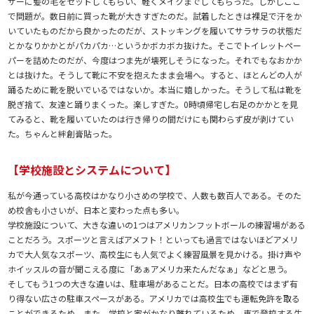
ザーに髪の毛をセットしてもらい、軽くメイクまでしてもらった。しかしここ
で問題が。数日前に買った靴が大きすぎたのだ。試着したときは裸足で汗をか
いていたものだから良かったのだが、ストッキングを履いてサラサラの状態だ
とかなりかかとがパカパカ…というかボカボカ抜けた。そこでトイレットペー
パーを詰めたのだが、今度はつま先が壊死しそうになった。それでもなおかか
とは抜けた。そうして靴に不安を抱えたまま会場へ。すると、ほとんどの人が
踊るために靴を脱いでいるではないか。本当に嬉しかった。そうして私は靴を
脱ぎ捨て、友達と踊りまくった。楽しすぎた。0時頃帰宅し右足のかかとを見
てみると、靴を履いていたのは行き帰りの間だけにも関わらず皮が剥けてい
た。ちゃんと絆創膏貼った。
【学校施設とシステムについて】
私が今通っている高校はかなり小さめの学校で、人数も数百人である。そのた
め校舎も小さいが、日本と変わった点も多い。
学校施設について、大きな違いの1つはアメリカンフットボールの練習場がある
ことだろう。スポーツと言えばアメフト！といっても過言ではないほどアメリ
カで大人気なスポーツ、高校生にも人気でよく練習風景を見かける。掛け声や
ホイッスルの音が聞こえる度に「あぁアメリカ来たんだなぁ」などと思う。
そしてもう1つの大きな違いは、駐車場があることだ。日本の高校ではまず有
り得ない広さの駐車スペースがある。アメリカでは高校生でも運転免許を取る
ことができるため、また、学校と家がかなり離れているため、車で登校する生