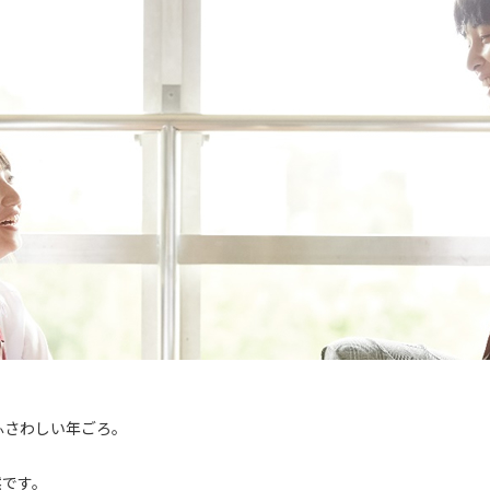
ふさわしい年ごろ。
。
然です。