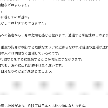
国籍などはまちまち。
す。
等に暮らすのが基本。
人なしではおすすめできません。
品への被害から、身の危険を感じる犯罪まで、遭遇する可能性は日本よ
。
、重度の犯罪が横行する危険なエリアに近寄らなければ普通の生活が送
般の人々は問題なく生活しているのです。
い行動などを早めに認識することが防犯につながります。
生でも、海外に出れば勝手は全く違います。
、自分なりの安全策を講じましょう。
の悪い地域があり、危険度は日本とは比べ物になりません。