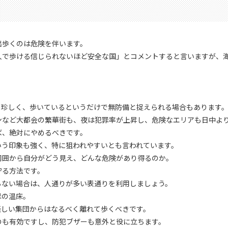
出歩くのは危険を伴います。
人で歩ける信じられないほど安全な国」とコメントすると言いますが、
も珍しく、歩いているというだけで無防備と捉えられる場合もあります
ンなど大都会の繁華街も、夜は犯罪率が上昇し、危険なエリアも日中よ
ば、絶対にやめるべきです。
いう印象も強く、特に狙われやすいとも言われています。
周囲から自分がどう見え、どんな危険があり得るのか。
守る方法です。
らない場合は、人通りが多い表通りを利用しましょう。
罪の温床。
怪しい集団からはなるべく離れて歩くべきです。
のも有効ですし、防犯ブザーも意外と役に立ちます。