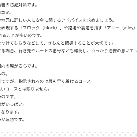
最善の防犯対策です。
口コミ。
は地元に詳しい人に安全に関するアドバイスを求めましょう。
現する「ブロック（block）」や路地や裏道を指す「アリー（alle
されることが多いのです。
をつけてもらうなどして、きちんと把握することが大切です。
する場合、行き先やルートの番号なども確認し、うっかり治安の悪いエ
囲内の席が安心です。
もの。
利ですが、指示されるのは最も早く着けるコース。
良いコースとは限りません。
いのです。
険がいっぱい。
もなります。
のが理想です。