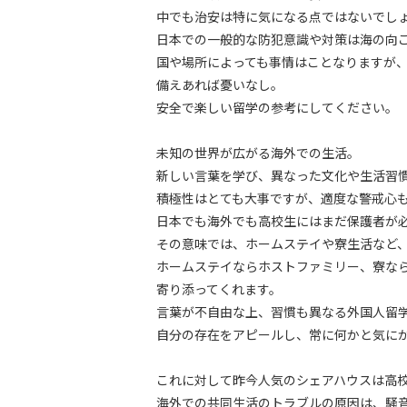
中でも治安は特に気になる点ではないでし
日本での一般的な防犯意識や対策は海の向
国や場所によっても事情はことなりますが
備えあれば憂いなし。
安全で楽しい留学の参考にしてください。
未知の世界が広がる海外での生活。
新しい言葉を学び、異なった文化や生活習
積極性はとても大事ですが、適度な警戒心
日本でも海外でも高校生にはまだ保護者が
その意味では、ホームステイや寮生活など
ホームステイならホストファミリー、寮な
寄り添ってくれます。
言葉が不自由な上、習慣も異なる外国人留
自分の存在をアピールし、常に何かと気に
これに対して昨今人気のシェアハウスは高
海外での共同生活のトラブルの原因は、騒