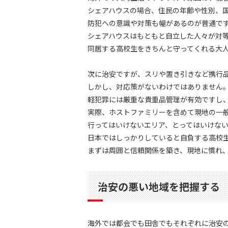
シェアハウスの場合、住民の年齢や性別、
防犯への意識や対策も幅があるのが普通で
シェアハウスはもともと自立した人々が対
同居する高校生をきちんと守ってくれる大
次に治安ですが、スリや置き引きなど携行
しかし、対応策がないわけではありません
軽犯罪には厳重な貴重品管理が有効ですし
実際、ホストファミリーを含めて現地の一
行ってはいけないエリア、とってはいけな
日本ではしっかりしていると自負する高校
まずは周囲と信頼関係を築き、現地に慣れ
治安の悪い地域を把握する
海外では都会でも田舎でもそれぞれに治安