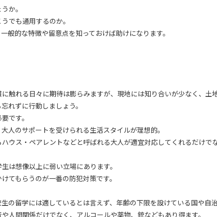
ょうか。
こうでも通用するのか。
、一般的な特徴や留意点を知っておけば助けになります。
慣に触れる日々に期待は膨らみますが、現地には知り合いが少なく、土
も忘れずに行動しましょう。
必要です。
、大人のサポートを受けられる生活スタイルが理想的。
らハウス・ペアレントなどと呼ばれる大人が適宜対応してくれるだけで
学生は想像以上に弱い立場にあります。
かけてもらうのが一番の防犯対策です。
校生の留学には適しているとは言えず、年齢の下限を設けている国や自
音や人間関係だけでなく、アルコールや薬物、銃などもあり得ます。