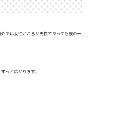
海外では女性どころか男性であっても夜の一
。
りずっと広がります。