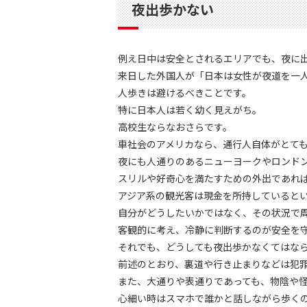
夜出歩かない
例え日中は安全とされるエリアでも、夜に
来日した外国人が「日本は女性が夜道を一
人歩きは避けるべきことです。
特に日本人は若く幼く見えがち。
高校生ならなおさらです。
車社会のアメリカなら、通行人自体がとて
夜にも人通りのあるニューヨークやロンド
スリルや好奇心を満たすための外出であれ
アジア系の観光客は現金を所持していると
自分がどうしたいかではなく、その状況で
客観的に考え、冷静に判断するのが安全を
それでも、どうしても夜出歩かなくてはな
前述のとおり、裏道や行き止まりなどは犯
また、大通りや表通りであっても、物陰や
心細い時はスマホで誰かと話しながら歩く