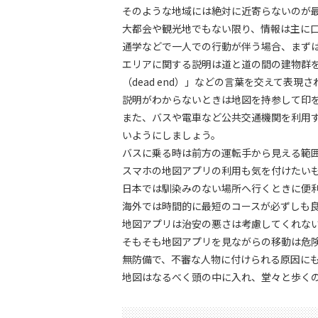
そのような地域には絶対に近寄らないのが
大都会や観光地でもない限り、情報は主に
通学などで一人での行動が伴う場合、まず
エリアに関する説明は道と道の間の建物群を表
（dead end）」などの言葉を交えて表現
説明がわからないときは地図を持参して印
また、バスや電車など公共交通機関を利用
いようにしましょう。
バスに乗る時は前方の運転手から見える範
スマホの地図アプリの利用も気を付けたい
日本では馴染みのない場所へ行くときに便
海外では時間的に最短のコースが必ずしも
地図アプリは治安の悪さは考慮してくれな
そもそも地図アプリを見ながらの移動は危
無防備で、不審な人物に付けられる原因に
地図はなるべく頭の中に入れ、堂々と歩く